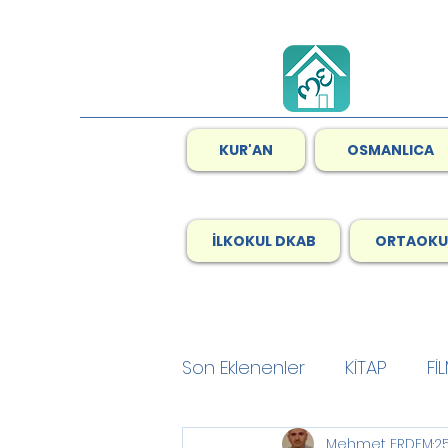
KUR'AN
OSMANLICA
İLKOKUL DKAB
ORTAOKU
Son Eklenenler
KİTAP
Fİ
Mehmet ERDEM
2
GENEL
Son Okudukları