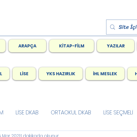
ARAPÇA
KİTAP-FİLM
YAZILAR
L
LİSE
YKS HAZIRLIK
İHL MESLEK
LM
LİSE DKAB
ORTAOKUL DKAB
LİSE SEÇMELİ
5 Mar 2021
1 dakikada okunur
m
Ramazan
ARAPÇA
AIHL Meslek