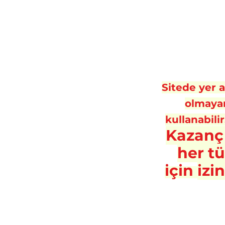
Sitede yer al
olmayan
kullanabilir
Kazanç
her t
için
izi