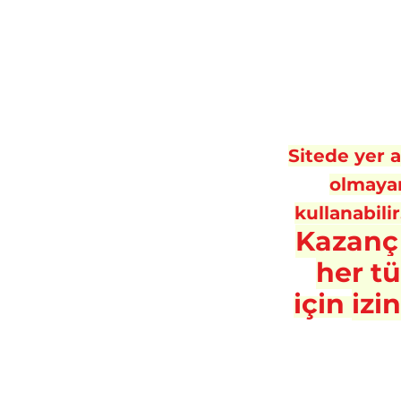
Sitede yer al
olmayan
kullanabilir
Kazanç
her t
için
izi