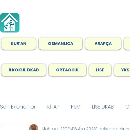
KUR'AN
OSMANLICA
ARAPÇA
İLKOKUL DKAB
ORTAOKUL
LİSE
YKS
Son Eklenenler
KİTAP
FİLM
LİSE DKAB
O
Mehmet ERDEM
16 Ara 2023
1 dakikada okun
GENEL
Son Okuduklarım
Ramazan
A