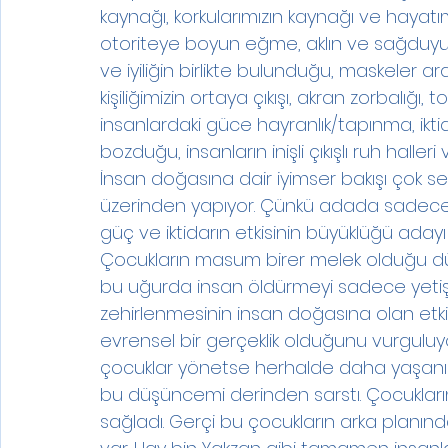
kaynağı, korkularımızın kaynağı ve hayatımı
otoriteye boyun eğme, aklın ve sağduyun
ve iyiliğin birlikte bulunduğu, maskeler 
kişiliğimizin ortaya çıkışı, akran zorbalığı,
insanlardaki güce hayranlık/tapınma, ikti
bozduğu, insanların inişli çıkışlı ruh halleri v
İnsan doğasına dair iyimser bakışı çok sert
üzerinden yapıyor. Çünkü adada sadece e
güç ve iktidarın etkisinin büyüklüğü ada
Çocukların masum birer melek olduğu düş
bu uğurda insan öldürmeyi sadece yetişkin
zehirlenmesinin insan doğasına olan etki
evrensel bir gerçeklik olduğunu vurguluy
çocuklar yönetse herhalde daha yaşanır 
bu düşüncemi derinden sarstı. Çocukları
sağladı. Gerçi bu çocukların arka planında 