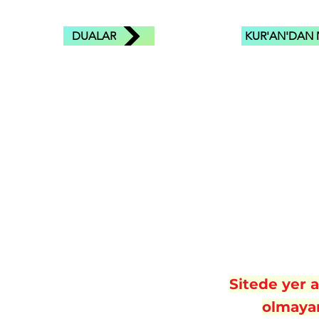
DUALAR
KUR'AN'DAN 
Sitede yer al
olmayan