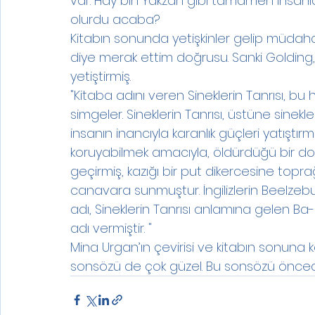
var. Hay bin Yakzan gibi tamamen insanl
olurdu acaba?
Kitabın sonunda yetişkinler gelip müdah
diye merak ettim doğrusu. Sanki Golding, 
yetiştirmiş.
"Kitaba adını veren Sineklerin Tanrısı, bu h
simgeler. Sineklerin Tanrısı, üstüne sinekle
insanın inancıyla karanlık güçleri yatıştı
koruyabilmek amacıyla, öldürdüğü bir domuz
geçirmiş, kazığı bir put dikercesine top
canavara sunmuştur. İngilizlerin Beelzebub
adı, Sineklerin Tanrısı anlamına gelen Ba
adı vermiştir. "
Mina Urgan’ın çevirisi ve kitabın sonun
sonsözü de çok güzel. Bu sonsözü önce