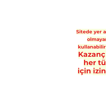
Sitede yer al
olmayan
kullanabilir
Kazanç
her t
için
izi