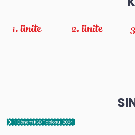
K
1. ünite
2. ünite
3
SI
1. Dönem KSD Tablosu_2024