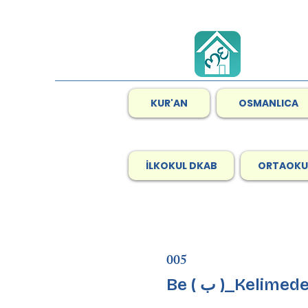
KUR'AN
OSMANLICA
İLKOKUL DKAB
ORTAOKU
005
Be ( ب )_Keli