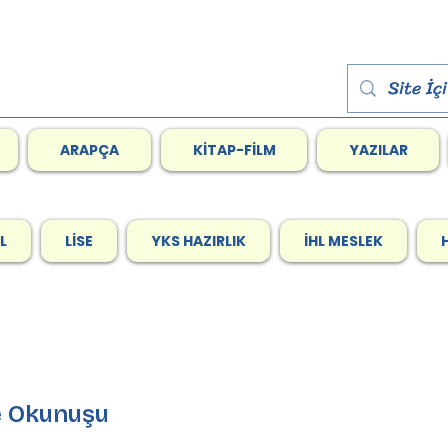
ARAPÇA
KİTAP-FİLM
YAZILAR
L
LİSE
YKS HAZIRLIK
İHL MESLEK
mede Okunuşu