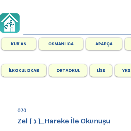
KUR'AN
OSMANLICA
ARAPÇA
İLKOKUL DKAB
ORTAOKUL
LİSE
YKS
020
Zel ( ذ )_Hareke İle Okunuşu