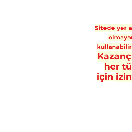
Sitede yer al
olmayan
kullanabilir
Kazanç
her t
için
izi