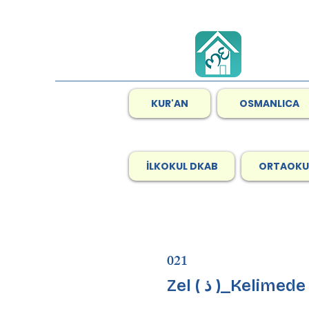
KUR'AN
OSMANLICA
İLKOKUL DKAB
ORTAOKU
021
Zel ( ذ )_Kelim