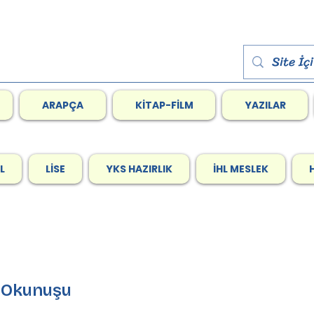
ARAPÇA
KİTAP-FİLM
YAZILAR
L
LİSE
YKS HAZIRLIK
İHL MESLEK
ede Okunuşu