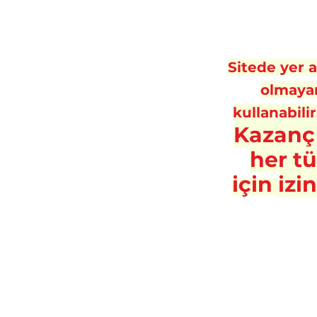
Sitede yer al
olmayan
kullanabilir
Kazanç
her t
için
izi