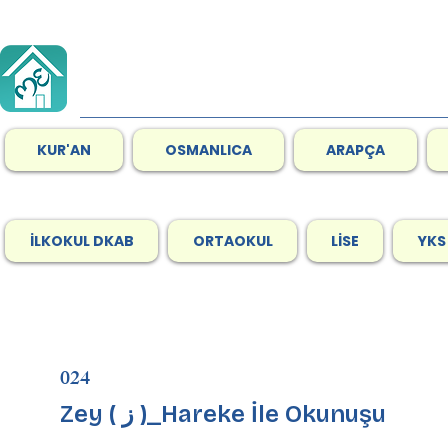
KUR'AN
OSMANLICA
ARAPÇA
İLKOKUL DKAB
ORTAOKUL
LİSE
YKS
024
Zey ( ز )_Hareke İle Okunuşu