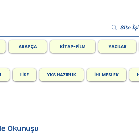
ARAPÇA
KİTAP-FİLM
YAZILAR
L
LİSE
YKS HAZIRLIK
İHL MESLEK
ke İle Okunuşu