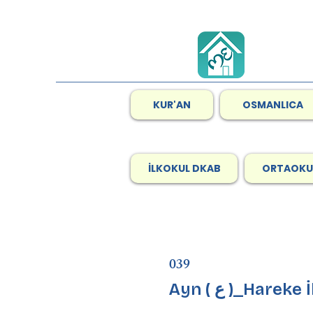
KUR'AN
OSMANLICA
İLKOKUL DKAB
ORTAOKU
039
Ayn ( ع )_Hare