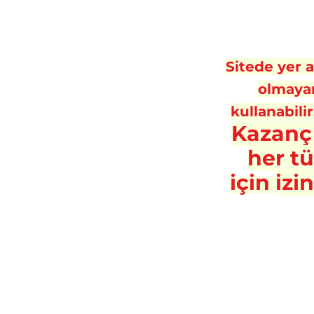
Sitede yer al
olmayan
kullanabilir
Kazanç
her t
için
izi