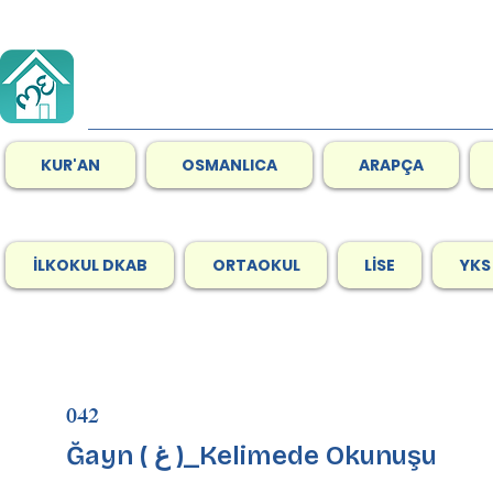
KUR'AN
OSMANLICA
ARAPÇA
İLKOKUL DKAB
ORTAOKUL
LİSE
YKS
042
Ğayn ( غ )_Kelimede Okunuşu