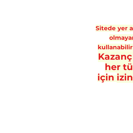
Sitede yer al
olmayan
kullanabilir
Kazanç
her t
için
izi