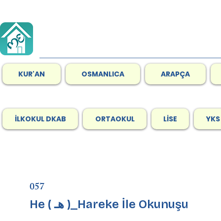
KUR'AN
OSMANLICA
ARAPÇA
İLKOKUL DKAB
ORTAOKUL
LİSE
YKS
057
He ( هـ )_Hareke İle Okunuşu