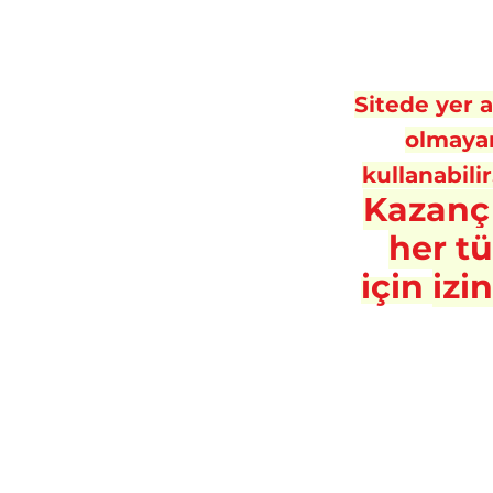
Sitede yer al
olmayan
kullanabilir
Kazanç
her t
için
izi