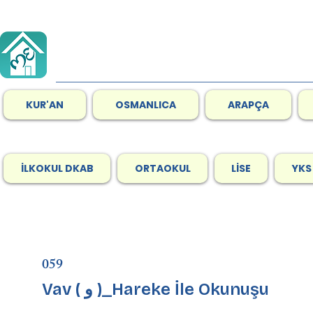
KUR'AN
OSMANLICA
ARAPÇA
İLKOKUL DKAB
ORTAOKUL
LİSE
YKS
059
Vav ( و )_Hareke İle Okunuşu