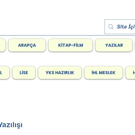
ARAPÇA
KİTAP-FİLM
YAZILAR
L
LİSE
YKS HAZIRLIK
İHL MESLEK
l Yazılışı