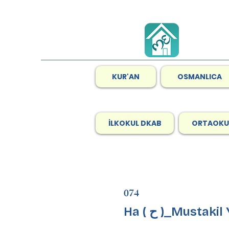
KUR'AN
OSMANLICA
İLKOKUL DKAB
ORTAOKU
074
Ha ( ح )_Mustaki