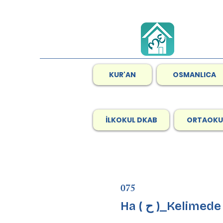
KUR'AN
OSMANLICA
İLKOKUL DKAB
ORTAOKU
075
Ha ( ح )_Kelimed