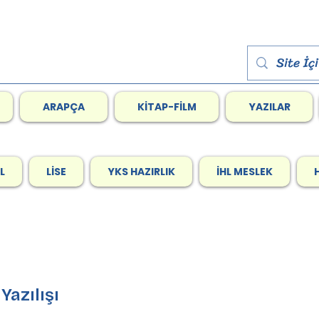
ARAPÇA
KİTAP-FİLM
YAZILAR
L
LİSE
YKS HAZIRLIK
İHL MESLEK
e Yazılışı