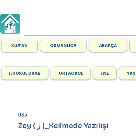
KUR'AN
OSMANLICA
ARAPÇA
İLKOKUL DKAB
ORTAOKUL
LİSE
YKS
085
Zey ( ز )_Kelimede Yazılışı