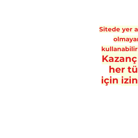
Sitede yer al
olmayan
kullanabilir
Kazanç
her t
için
izi