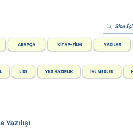
ARAPÇA
KİTAP-FİLM
YAZILAR
L
LİSE
YKS HAZIRLIK
İHL MESLEK
mede Yazılışı