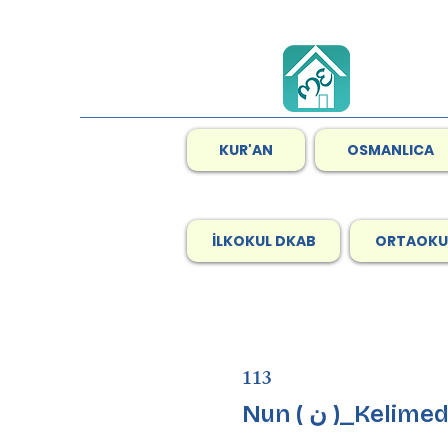
KUR'AN
OSMANLICA
İLKOKUL DKAB
ORTAOKU
113
Nun ( ن )_Keli