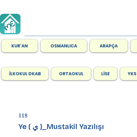
KUR'AN
OSMANLICA
ARAPÇA
İLKOKUL DKAB
ORTAOKUL
LİSE
YKS
118
Ye ( ي )_Mustakil Yazılışı