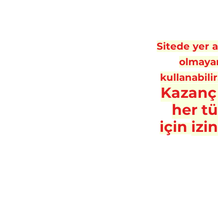
Sitede yer al
olmayan
kullanabilir
Kazanç
her t
için
izi