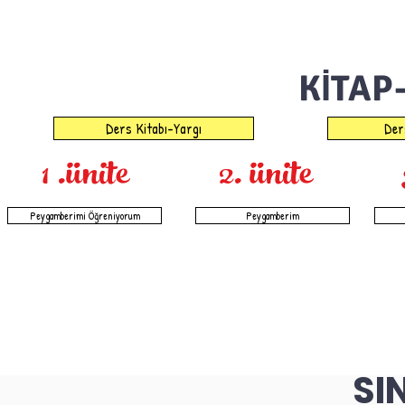
KİTAP
Ders Kitabı-Yargı
Der
1 .ünite
2. ünite
Peygamberimi Öğreniyorum
Peygamberim
SI