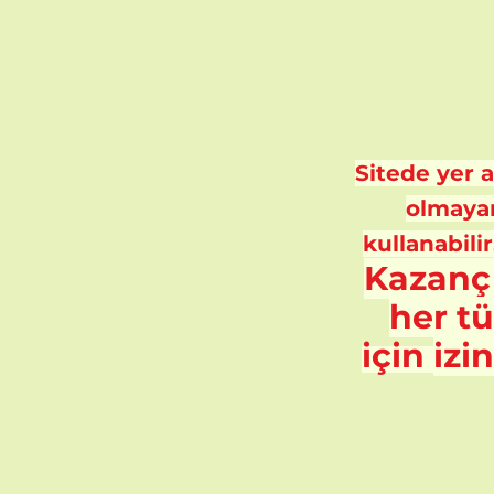
Sitede yer al
olmayan
kullanabilir
Kazanç
her t
için
izi