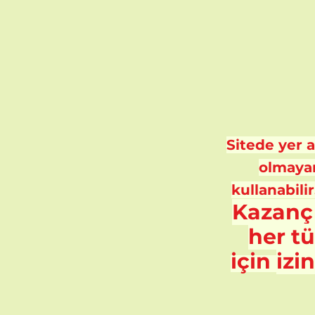
Sitede yer al
olmayan
kullanabilir
Kazanç
her t
için
izi