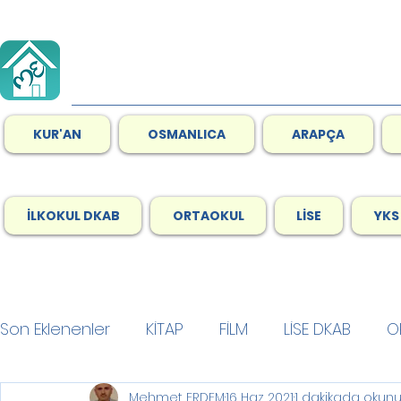
KUR'AN
OSMANLICA
ARAPÇA
İLKOKUL DKAB
ORTAOKUL
LİSE
YKS
Son Eklenenler
KİTAP
FİLM
LİSE DKAB
O
Mehmet ERDEM
16 Haz 2021
1 dakikada okunu
GENEL
Son Okuduklarım
Ramazan
A