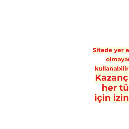
Sitede yer al
olmayan
kullanabilir
Kazanç
her t
için
izi