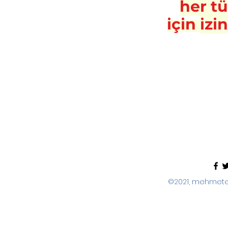
her t
için
izi
©2021, mehmeter